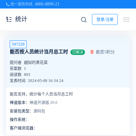
4006-8899-23
统一服务热线
统计
登录/注册
597229
能否按人员统计当月总工时
悬赏5积分
已解决
提问者
越狱的黄花菜
答案数
1
阅读数
893
发表时间
2024-05-08 16:34:24
能否支持，
统计
每个人员当月总工时
禅道版本：
禅道开源版 20.0
安装包类型：
源码包
操作系统：
客户端浏览器：