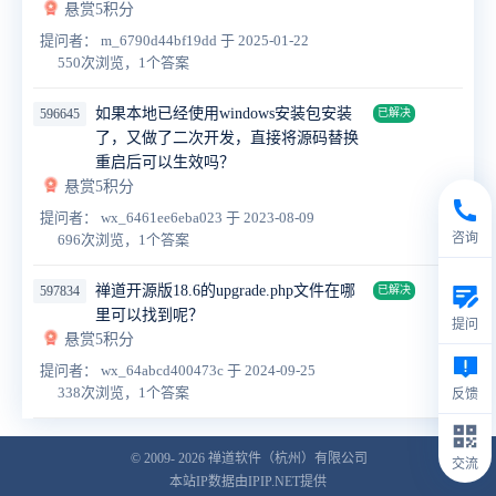
悬赏5积分
提问者： m_6790d44bf19dd
于 2025-01-22
550次浏览，1个答案
如果本地已经使用windows安装包安装
596645
已解决
了，又做了二次开发，直接将源码替换
重启后可以生效吗？
悬赏5积分
提问者： wx_6461ee6eba023
于 2023-08-09
咨询
696次浏览，1个答案
禅道开源版18.6的upgrade.php文件在哪
597834
已解决
里可以找到呢？
提问
悬赏5积分
提问者： wx_64abcd400473c
于 2024-09-25
338次浏览，1个答案
反馈
© 2009- 2026
禅道软件（杭州）有限公司
交流
本站IP数据由IPIP.NET提供