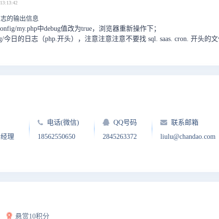
13:13:42
看日志的输出信息
pms)/config/my.php中debug值改为true，浏览器重新操作下；
/tmp/log/今日的日志（php.开头），注意注意注意不要找 sql. saas. cron. 开头
电话(微信)
QQ号码
联系邮箱
户经理
18562550650
2845263372
liulu@chandao.com
悬赏10积分