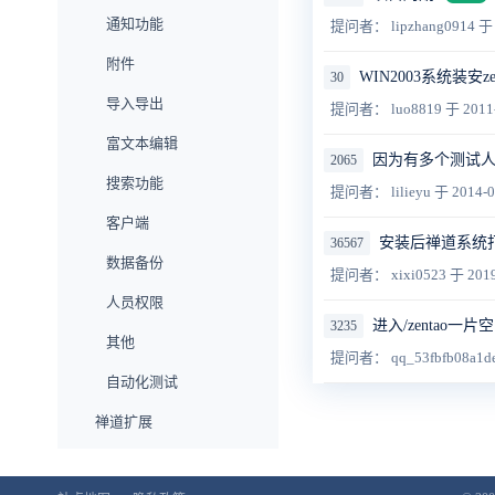
通知功能
提问者： lipzhang0914
于 
附件
WIN2003系统装安ze
30
导入导出
提问者： luo8819
于 2011
富文本编辑
因为有多个测试人
2065
搜索功能
提问者： lilieyu
于 2014-0
客户端
安装后禅道系统
36567
数据备份
提问者： xixi0523
于 2019
人员权限
进入/zentao一片
3235
其他
提问者： qq_53fbfb08a1d
自动化测试
禅道扩展
企业版功能