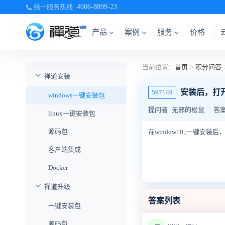
统一服务热线
4006-8899-23
产品
案例
服务
价格
当前位置：
首页
>
积分问答
禅道安装
安装后，打
597149
windows一键安装包
提问者
无邪的松鼠
答
linux一键安装包
源码包
在window10 ,一键
客户端集成
Docker
禅道升级
答案列表
一键安装包
源码包