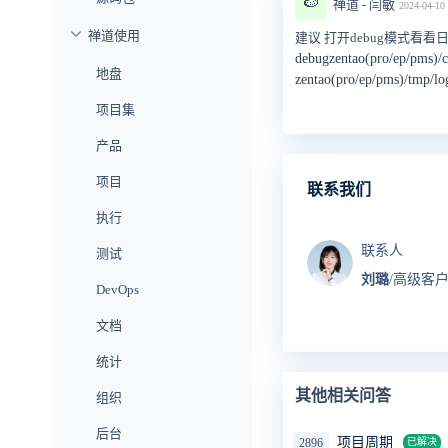
🍉
禅道 - 闫敏
2024-04-10 
禅道使用
建议 打开debug模式看
debugzentao(pro/ep/
地盘
zentao(pro/ep/pms)
项目集
产品
项目
联系我们
执行
联系人
测试
刘璐
/高级客
DevOps
文档
统计
其他相关问答
组织
后台
项目周期
2896
已解决