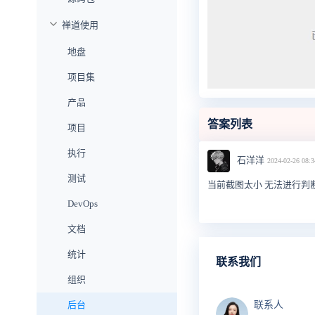
禅道使用
地盘
项目集
产品
答案列表
项目
执行
石洋洋
2024-02-26 08:3
测试
当前截图太小 无法进行判
DevOps
文档
统计
联系我们
组织
后台
联系人