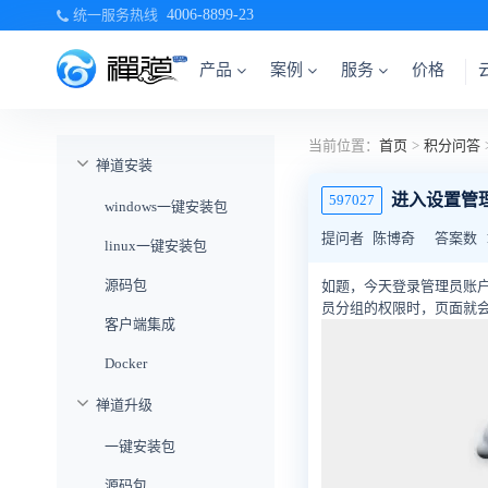
统一服务热线
4006-8899-23
产品
案例
服务
价格
当前位置：
首页
>
积分问答
禅道安装
进入设置管
597027
windows一键安装包
提问者
陈博奇
答案数
linux一键安装包
源码包
如题，今天登录管理员账
员分组的权限时，页面就
客户端集成
Docker
禅道升级
一键安装包
源码包