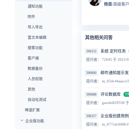
杨苗
/高级客
通知功能
附件
导入导出
富文本编辑
其他相关问答
搜索功能
系统 定时任务
596332
客户端
提问者： 72645
于 2023-0
数据备份
邮件通知提示发
596800
人员权限
提问者： m_654c44aacce
其他
评论数据库
596088
已
自动化测试
提问者： gaozhi829558
于
禅道扩展
企业版创建用例AP
598357
企业版功能
提问者： m_677cdc608b1