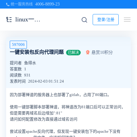
4006-8899-23
统一服务热线
linux一键安装包
登录/注册
597006
一键安装包反向代理问题
悬赏10积分
已解决
提问者
鱼得水
答案数
1
阅读数
931
发表时间
2024-02-03 01:51:24
因为部署禅道的服务器上也部署了gitlab，占用了80端口。
使用一键部署脚本部署禅道，将禅道改为81端口后可以正常访问，
但是需要再域名后边增加":81"
请问如何配置修改为直接通过域名访问
尝试设置apache反向代理，但发现一键安装包下的apache下没有