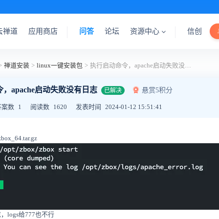
云禅道
应用商店
问答
论坛
资源中心
信创
>
禅道安装
>
linux一键安装包
>
执行启动命令，apache启动失败没有日志
，apache启动失败没有日志
悬赏5积分
已解决
答案数
1
阅读数
1620
发表时间
2024-01-12 15:51:41
ox_64.tar.gz
日志，logs给777也不行