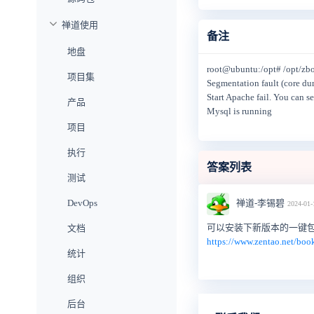
禅道使用
备注
地盘
root@ubuntu:/opt# /opt/zbo
项目集
Segmentation fault (core d
Start Apache fail. You can s
产品
Mysql is running
项目
执行
答案列表
测试
禅道-李锡碧
DevOps
2024-01-
可以安装下新版本的一键包看下
文档
https://www.zentao.net/boo
统计
组织
后台