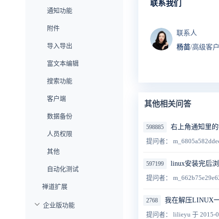
联系我们
通知功能
附件
联系人
导入导出
杨苗
/高级客
富文本编辑
搜索功能
客户端
其他相关问答
数据备份
右上角通知里的
598885
人员权限
提问者： m_6805a582dde
其他
linux安装完
597199
自动化测试
提问者： m_662b75e29e6
禅道扩展
我在解压LINUX一键安
2768
企业版功能
提问者： lilieyu
于 2015-0