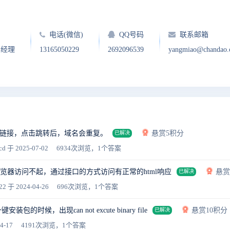
电话(微信)
QQ号码
联系邮箱
户经理
13165050229
2692096539
yangmiao@chandao
链接，点击跳转后，域名会重复。
悬赏5积分
已解决
cd
于 2025-07-02
6934次浏览，1个答案
后浏览器访问不起，通过接口的方式访问有正常的html响应
悬赏
已解决
22
于 2024-04-26
696次浏览，1个答案
装包的时候，出现can not excute binary file
悬赏10积分
已解决
4-17
4191次浏览，1个答案