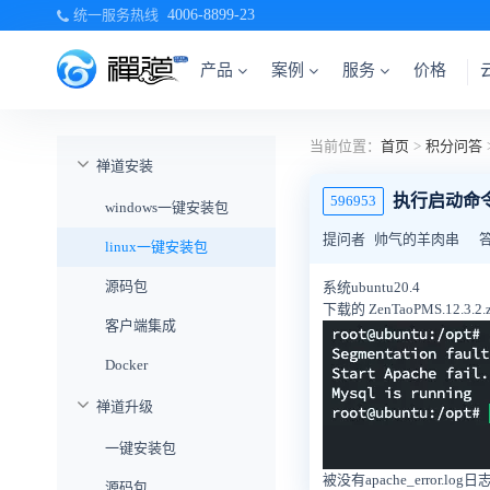
统一服务热线
4006-8899-23
产品
案例
服务
价格
当前位置：
首页
>
积分问答
禅道安装
执行启动命令
596953
windows一键安装包
提问者
帅气的羊肉串
linux一键安装包
源码包
系统ubuntu20.4
下载的 ZenTaoPMS.12.3.2.zb
客户端集成
Docker
禅道升级
一键安装包
被没有apache_error.log
源码包