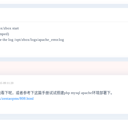
x/zbox start
umped)
ee the log /opt/zbox/logs/apache_error.log
15 09:11:20
呢，或者参考下这篇手册试试搭建php mysql apache环境部署下。
k/zentaopms/808.html