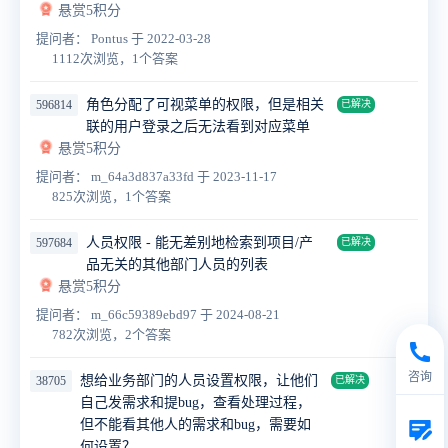
悬赏5积分
提问者： Pontus
于 2022-03-28
1112次浏览，1个答案
角色分配了可视菜单的权限，但是相关
596814
已解决
联的用户登录之后无法看到对应菜单
悬赏5积分
提问者： m_64a3d837a33fd
于 2023-11-17
825次浏览，1个答案
人员权限 - 能无差别地检索到项目/产
597684
已解决
品无关的其他部门人员的列表
悬赏5积分
提问者： m_66c59389ebd97
于 2024-08-21
782次浏览，2个答案
咨询
想给业务部门的人员设置权限，让他们
38705
已解决
自己发需求和提bug，查看处理过程，
但不能看其他人的需求和bug，需要如
何设置？