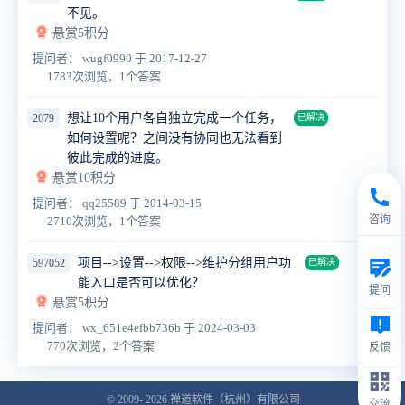
不见。
悬赏5积分
提问者： wugf0990
于 2017-12-27
1783次浏览，1个答案
想让10个用户各自独立完成一个任务，
2079
已解决
如何设置呢？之间没有协同也无法看到
彼此完成的进度。
悬赏10积分
提问者： qq25589
于 2014-03-15
咨询
2710次浏览，1个答案
项目-->设置-->权限-->维护分组用户功
597052
已解决
能入口是否可以优化？
提问
悬赏5积分
提问者： wx_651e4efbb736b
于 2024-03-03
770次浏览，2个答案
反馈
© 2009- 2026
禅道软件（杭州）有限公司
交流