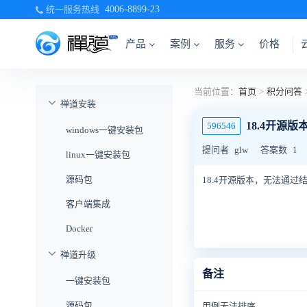
统一服务热线
4006-8899-23
产品
案例
服务
价格
当前位置：
首页
>
积分问答
禅道安装
18.4开源
596546
windows一键安装包
提问者
glw
答案数
1
linux一键安装包
源码包
18.4开源版本，无法通过
客户端集成
Docker
禅道升级
备注
一键安装包
源码包
用例无法排序