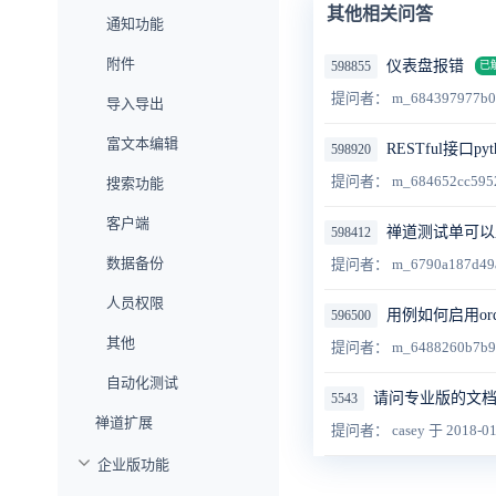
其他相关问答
通知功能
附件
仪表盘报错
598855
已
提问者： m_684397977b0
导入导出
富文本编辑
RESTful接口
598920
提问者： m_684652cc595
搜索功能
客户端
禅道测试单可以
598412
数据备份
提问者： m_6790a187d49
人员权限
用例如何启用or
596500
其他
提问者： m_6488260b7b
自动化测试
请问专业版的文
5543
禅道扩展
提问者： casey
于 2018-01
企业版功能