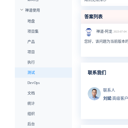
禅道使用
答案列表
地盘
禅道-阿龙
项目集
2023-07-04 
您好，该问题为当前版本的
产品
项目
执行
测试
联系我们
DevOps
联系人
文档
刘斌
/高级客
统计
组织
后台