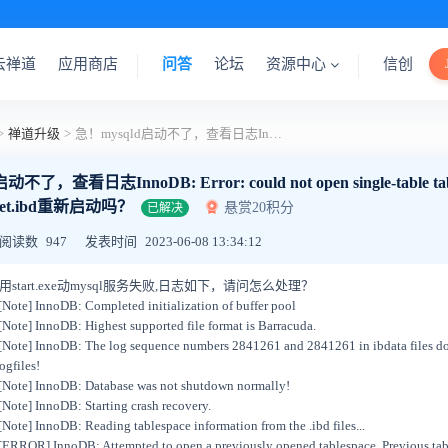
云禅道
应用商店
问答
论坛
资源中心
信创
>
禅道升级
>
急！mysqld启动不了，查看日志InnoDB: Error: could not open single-table tablespace file .\zentao\zt_dataset.ibd， 可以删掉zt_dataset.ibd重新启动吗？
了，查看日志InnoDB: Error: could not open single-table tablesp
aset.ibd重新启动吗？
悬赏20积分
已解决
阅读数
947
发表时间
2023-06-08 13:34:12
用start.exe动mysql服务失败,日志如下，请问怎么处理？
Note] InnoDB: Completed initialization of buffer pool
ote] InnoDB: Highest supported file format is Barracuda.
Note] InnoDB: The log sequence numbers 2841261 and 2841261 in ibdata files do
gfiles!
[Note] InnoDB: Database was not shutdown normally!
Note] InnoDB: Starting crash recovery.
ote] InnoDB: Reading tablespace information from the .ibd files...
ERROR] InnoDB: Attempted to open a previously opened tablespace. Previous tab