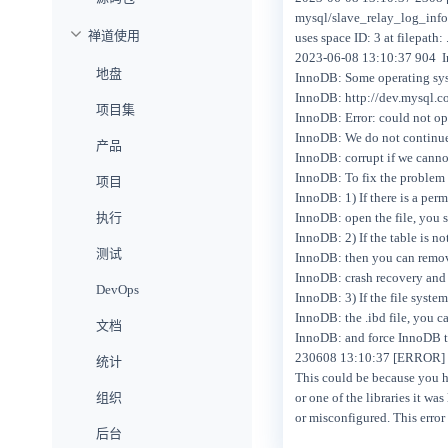
mysql/slave_relay_log_info 
禅道使用
uses space ID: 3 at filepath:
2023-06-08 13:10:37 904 In
地盘
InnoDB: Some operating syst
InnoDB: http://dev.mysql.c
项目集
InnoDB: Error: could not ope
InnoDB: We do not continue
产品
InnoDB: corrupt if we cannot
InnoDB: To fix the problem 
项目
InnoDB: 1) If there is a per
执行
InnoDB: open the file, you 
InnoDB: 2) If the table is no
测试
InnoDB: then you can remove
InnoDB: crash recovery and i
DevOps
InnoDB: 3) If the file syste
InnoDB: the .ibd file, you c
文档
InnoDB: and force InnoDB to
230608 13:10:37 [ERROR] 
统计
This could be because you hit
组织
or one of the libraries it was
or misconfigured. This erro
后台