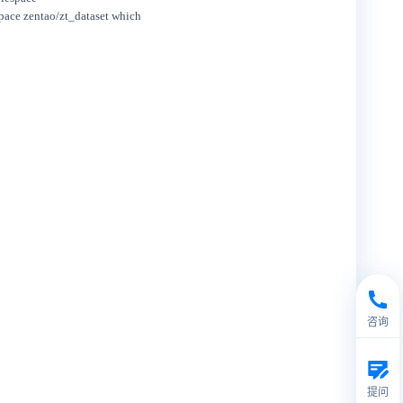
space zentao/zt_dataset which
咨询
提问