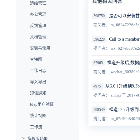
其他相关问答
运维管理
办公管理
是否可以安装甘
598750
提问者： m_68247226c5d
反馈管理
文档管理
Call to a member
596228
安装与使用
提问者： wx_627e6d87e2
甘特图
禅道升级后,数据库
37965
工作日志
提问者： wechat_60389a0
导入导出
从6.0.1升级到
4975
短信通知
提问者： zmhzj
于 2017-0
ldap用户验证
禅道17.7升级
598549
统计视图
提问者： m_67c50b840f6
工作流
旗舰版功能