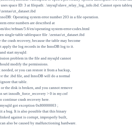
uses space ID: 3 at filepath: .\mysql\slave_relay_log_info.ibd. Cannot open table
 .\zentao\zt_dataset.ibd
noDB: Operating system error number 203 in a file operation.
em error numbers are described at
om/doc/refman/5.6/en/operating-system-error-codes.html
n single-table tablespace file .\zentao\zt_dataset.ibd
 the crash recovery, because the table may become
 apply the log records in the InnoDB log to it.
and start mysqld:
mission problem in the file and mysqld cannot
should modify the permissions.
t needed, or you can restore it from a backup,
 the .ibd file, and InnoDB will do a normal
gnore that table.
m or the disk is broken, and you cannot remove
an set innodb_force_recovery > 0 in my.cnf
 continue crash recovery here.
mysqld got exception 0x80000003 ;
 a bug. It is also possible that this binary
 linked against is corrupt, improperly built,
r can also be caused by malfunctioning hardware.