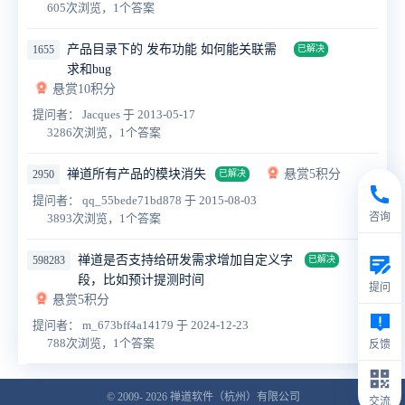
605次浏览，1个答案
产品目录下的 发布功能 如何能关联需
1655
已解决
求和bug
悬赏10积分
提问者： Jacques
于 2013-05-17
3286次浏览，1个答案
禅道所有产品的模块消失
悬赏5积分
2950
已解决
提问者： qq_55bede71bd878
于 2015-08-03
咨询
3893次浏览，1个答案
禅道是否支持给研发需求增加自定义字
598283
已解决
段，比如预计提测时间
提问
悬赏5积分
提问者： m_673bff4a14179
于 2024-12-23
788次浏览，1个答案
反馈
© 2009- 2026
禅道软件（杭州）有限公司
交流