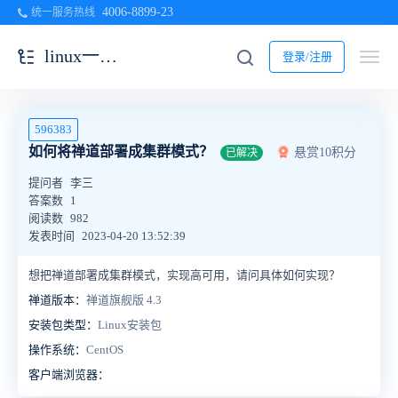
4006-8899-23
统一服务热线
linux一键安装包
登录/注册
596383
如何将禅道部署成集群模式？
悬赏10积分
已解决
提问者
李三
答案数
1
阅读数
982
发表时间
2023-04-20 13:52:39
想把禅道部署成集群模式，实现高可用，请问具体如何实现？
禅道版本：
禅道旗舰版 4.3
安装包类型：
Linux安装包
操作系统：
CentOS
客户端浏览器：