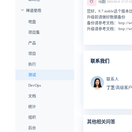
⛄
马超
2023-03-21 17:27:12
禅道使用
您好，9.7.stable这
升级前请做好数据备份
地盘
备份请参考文档： http://www.ze
升级请参考文档： http://www.ze
项目集
产品
项目
联系我们
执行
测试
联系人
DevOps
丁芝
/高级客
文档
统计
组织
其他相关问答
后台