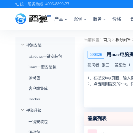
统一服务热线
4006-8899-23
产品
案例
服务
价格
当前位置：
首页
>
积分问答
禅道安装
用mac电脑
596326
windows一键安装包
提问者
张三
答案数
1
linux一键安装包
源码包
1、在提交bug页面，输
2、点击刚刚提交的bug
客户端集成
Docker
禅道升级
答案列表
一键安装包
源码包