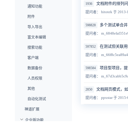
文档附件的排列
1936
通知功能
提问者： hitotek
于 2013-
附件
多个测试单合并
598828
导入导出
提问者： m_6848efaf351e
富文本编辑
在测试但关联用
597852
搜索功能
提问者： m_66f8c5ea89a
客户端
数据备份
项目型项目，提
598584
提问者： m_67d3cabb5c9
人员权限
其他
文档网页模式，
2850
提问者： ppxstar
于 2015-
自动化测试
禅道扩展
企业版功能