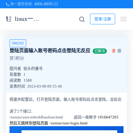
4006-8899-23
统一服务热线
linux一键安装包
登录/注册
596292
登陆页面输入账号密码点击登陆无反应
悬
已解决
赏5积分
提问者
街头的番号
答案数
1
阅读数
1588
发表时间
2023-03-08 09:55:46
搭建并配置后，打开登陆页面，输入账号密码后点击登陆，没反应
调了2个接口：
/zentao/user-refreshRandom.html 返回一串数字
1916647205
然后又跳转到登陆页面 /zentao/user-login.html