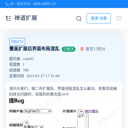
4006-8899-23
统一服务热线
禅道扩展
登录/注册
596274
覆盖扩展后界面布局混乱
悬赏15积分
已解决
提问者
code05
答案数
1
阅读数
788
发表时间
2023-02-27 17:31:06
请问大佬们，做二开扩展后，界面排版混乱怎么解决，有看到说编
码样式问题的，但我的好像也是utf-8