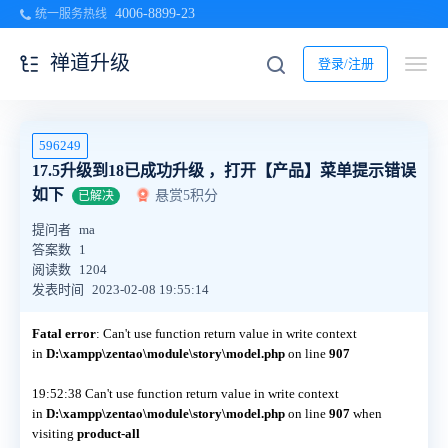
4006-8899-23
统一服务热线
禅道升级
登录/注册
596249
17.5升级到18已成功升级 ，打开【产品】菜单提示错误
如下
悬赏5积分
已解决
提问者
ma
答案数
1
阅读数
1204
发表时间
2023-02-08 19:55:14
Fatal error
: Can't use function return value in write context
in
D:\xampp\zentao\module\story\model.php
on line
907
19:52:38 Can't use function return value in write context
in
D:\xampp\zentao\module\story\model.php
on line
907
when
visiting
product-all