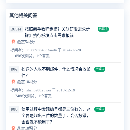
其他相关问答
按照新手教程步骤》关联研发需求步
597514
已解决
骤》执行板块点击需求报错
悬赏5积分
提问者： m_669b84dc3aa94
于 2024-07-20
656次浏览，1个答案
抄送的人收不到邮件，什么情况会收邮
1962
已解决
件？
悬赏10积分
提问者： shanba8023wei
于 2013-12-19
7486次浏览，1个答案
使用过程中发现编号都是三位数的，这
1086
已解决
个要是超出三位的数量了，会否报错，
会否就不能用了？
悬赏10积分