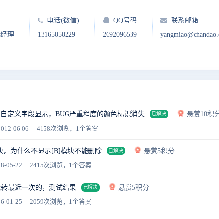
电话(微信)
QQ号码
联系邮箱
户经理
13165050229
2692096539
yangmiao@chandao
自定义字段显示，BUG严重程度的颜色标识消失
悬赏10积
已解决
012-06-06
4158次浏览，1个答案
，为什么不显示[B]模块不能删除
悬赏5积分
已解决
8-05-22
2415次浏览，1个答案
能转最近一次的，测试结果
悬赏5积分
已解决
6-01-25
2059次浏览，1个答案