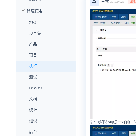
🚢
王林
最
2018/04/23
禅道使用
地盘
项目集
产品
项目
执行
测试
DevOps
文档
统计
组织
提bug和转bug是一样的
后台