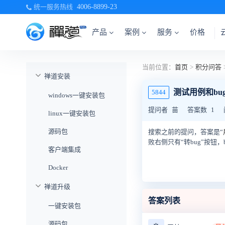
统一服务热线
4006-8899-23
产品
案例
服务
价格
当前位置：
首页
>
积分问答
禅道安装
测试用例和bu
5844
windows一键安装包
提问者
苗
答案数
1
linux一键安装包
源码包
搜索之前的提问，答案是“
败右侧只有“转bug”按钮
客户端集成
Docker
禅道升级
答案列表
一键安装包
源码包