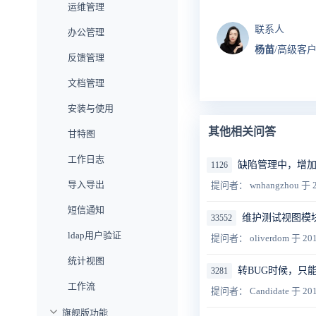
运维管理
联系人
办公管理
杨苗
/高级客
反馈管理
文档管理
安装与使用
其他相关问答
甘特图
工作日志
缺陷管理中，增加
1126
导入导出
提问者： wnhangzhou
于 2
短信通知
维护测试视图模块
33552
ldap用户验证
提问者： oliverdom
于 201
统计视图
转BUG时候，只
3281
工作流
提问者： Candidate
于 201
旗舰版功能