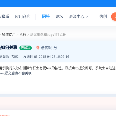
云禅道
应用商店
问答
论坛
资源中心
信创
>
禅道使用
>
执行
>
测试用例和bug如何关联
g如何关联
悬赏5积分
已解决
阅读数
7262
发表时间
2018-04-23 16:06:16
用例执行失败右侧操作栏会有提bug的按钮，直接点击提交即可，系统会自动进
，bug提交后也不会关联