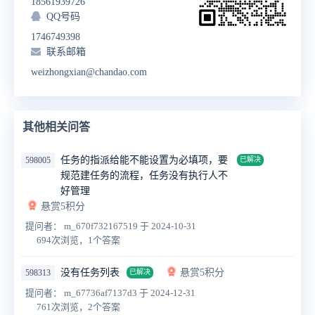
18561939726
QQ号码
1746749398
联系邮箱
weizhongxian@chandao.com
其他相关问答
任务的指派给能不能设置为必填项，要
598005
已解决
规范建任务的流程，任务没有执行人不
好管理
悬赏5积分
提问者： m_670f732167519
于 2024-10-31
694次浏览，1个答案
没有任务列表
悬赏5积分
598313
已解决
提问者： m_67736af7137d3
于 2024-12-31
761次浏览，2个答案