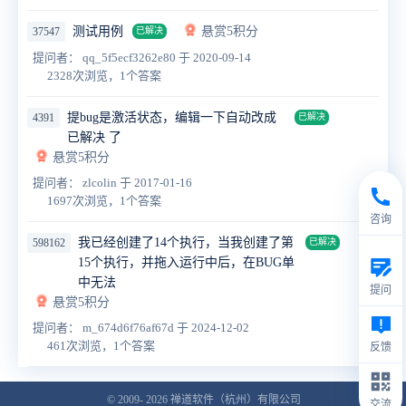
测试用例
悬赏5积分
37547
已解决
提问者： qq_5f5ecf3262e80
于 2020-09-14
2328次浏览，1个答案
提bug是激活状态，编辑一下自动改成
4391
已解决
已解决 了
悬赏5积分
提问者： zlcolin
于 2017-01-16
1697次浏览，1个答案
咨询
我已经创建了14个执行，当我创建了第
598162
已解决
15个执行，并拖入运行中后，在BUG单
中无法
提问
悬赏5积分
提问者： m_674d6f76af67d
于 2024-12-02
461次浏览，1个答案
反馈
© 2009- 2026
禅道软件（杭州）有限公司
交流