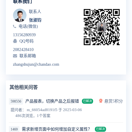
联系我们
联系人
张淑钧
电话(微信)
13156280939
QQ号码
2082428410
联系邮箱
zhangshujun@chandao.com
其他相关问答
产品报表，切换产品之后报错
悬赏5积分
598556
已解决
提问者： m_66054ad8191f5
于 2025-03-06
486次浏览，1个答案
需求新增页面中如何增加自定义属性？
1469
已解决