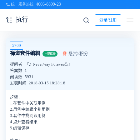
4006-8899-23
统一服务热线
执行
登录/注册
5709
禅道套件编辑
悬赏5积分
已解决
提问者
『♬Never^say Forever♧』
答案数
1
阅读数
5931
发表时间
2018-03-15 18:28:18
步骤：
1.在套件中关联用例
2.用例中编辑个别用例
3.套件中找到该用例
4.点开查看结果
5.编辑保存