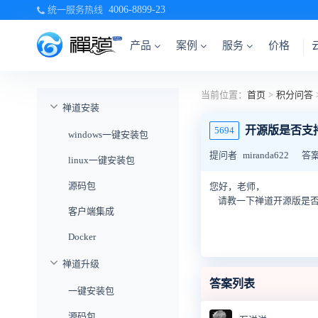
统一服务热线
4006-8899-23
产品
案例
服务
价格
当前位置：
首页
>
积分问答
禅道安装
开源版是否支
5694
windows一键安装包
提问者
miranda622
答
linux一键安装包
源码包
您好，老师，
请教一下禅道开源版是否
客户端集成
Docker
禅道升级
答案列表
一键安装包
源码包