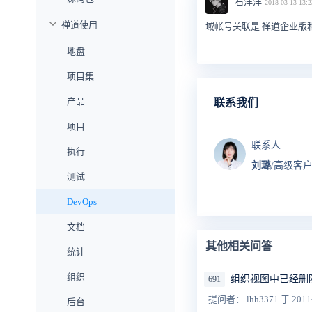
石洋洋
2018-03-13 13:2
禅道使用
域帐号关联是 禅道企业版
地盘
项目集
产品
联系我们
项目
联系人
执行
刘璐
/高级客
测试
DevOps
文档
其他相关问答
统计
组织
组织视图中已经删
691
提问者： lhh3371
于 2011
后台