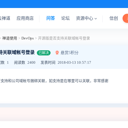
云禅道
应用商店
问答
论坛
资源中心
信创
>
禅道使用
>
DevOps
>
开源版是否支持关联域帐号登录
持关联域帐号登录
悬赏5积分
已解决
案数
1
阅读数
2400
发表时间
2018-03-13 10:57:17
支持和公司域帐号捆绑关联，如支持是在哪里可以关联，非常感谢