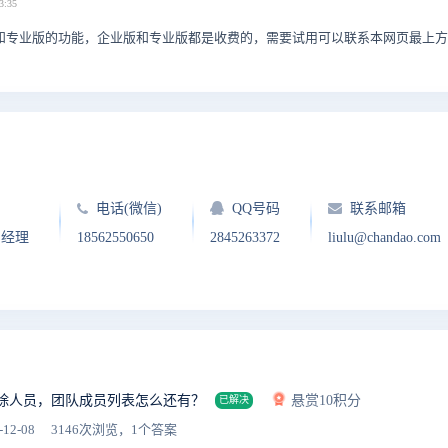
3:35
和专业版的功能，企业版和专业版都是收费的，需要试用可以联系本网页最上方
电话(微信)
QQ号码
联系邮箱
户经理
18562550650
2845263372
liulu@chandao.com
除人员，团队成员列表怎么还有？
悬赏10积分
已解决
-12-08
3146次浏览，1个答案