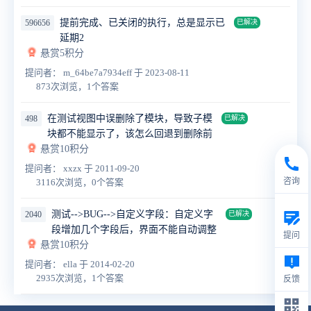
提前完成、已关闭的执行，总是显示已
596656
已解决
延期2
悬赏5积分
提问者： m_64be7a7934eff
于 2023-08-11
873次浏览，1个答案
在测试视图中误删除了模块，导致子模
498
已解决
块都不能显示了，该怎么回退到删除前
悬赏10积分
提问者： xxzx
于 2011-09-20
咨询
3116次浏览，0个答案
测试-->BUG-->自定义字段：自定义字
2040
已解决
段增加几个字段后，界面不能自动调整
提问
悬赏10积分
提问者： ella
于 2014-02-20
2935次浏览，1个答案
反馈