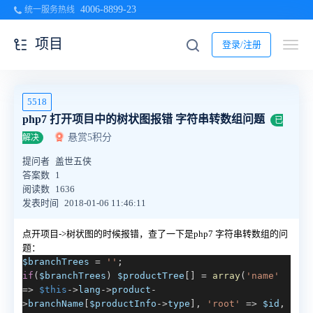
4006-8899-23
统一服务热线
项目
登录/注册
5518
php7 打开项目中的树状图报错 字符串转数组问题
已
悬赏5积分
解决
提问者
盖世五侠
答案数
1
阅读数
1636
发表时间
2018-01-06 11:46:11
点开项目->树状图的时候报错，查了一下是php7 字符串转数组的问
题：
$branchTrees
=
''
;
if
(
$branchTrees
)
$productTree
[] =
array
(
'name'
=>
$this
->
lang
->
product
-
>
branchName
[
$productInfo
->
type
],
'root'
=>
$id
,