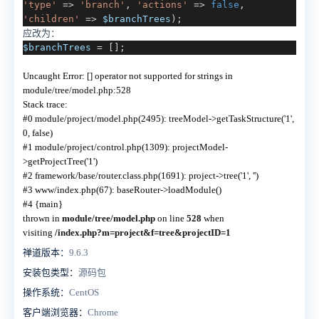
'type'
=>
'branch'
,
'actions'
=>
false
,
'children'
=>
$branchTrees
);
应改为：
$branchTrees
= [];
Uncaught Error: [] operator not supported for strings in
module/tree/model.php:528
Stack trace:
#0 module/project/model.php(2495): treeModel->getTaskStructure('1',
0, false)
#1 module/project/control.php(1309): projectModel-
>getProjectTree('1')
#2 framework/base/router.class.php(1691): project->tree('1', '')
#3 www/index.php(67): baseRouter->loadModule()
#4 {main}
thrown in
module/tree/model.php
on line
528
when
visiting
/index.php?m=project&f=tree&projectID=1
禅道版本：
9.6.3
安装包类型：
源码包
操作系统：
CentOS
客户端浏览器：
Chrome