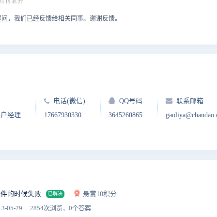
24 15:45:27
提问，我们已经反馈给相关同事。谢谢反馈。
电话(微信)
QQ号码
联系邮箱
客户经理
17667930330
3645260865
gaoliya@chandao
文件的时候失败
悬赏10积分
已解决
3-05-29
2854次浏览，0个答案