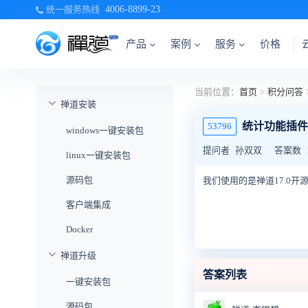
统一服务热线
4006-8899-23
产品
案例
服务
价格
当前位置：
首页
>
积分问答
禅道安装
统计功能插件
53796
windows一键安装包
提问者
孙双双
答案数
linux一键安装包
源码包
我们使用的是禅道17.0
客户端集成
Docker
禅道升级
答案列表
一键安装包
源码包