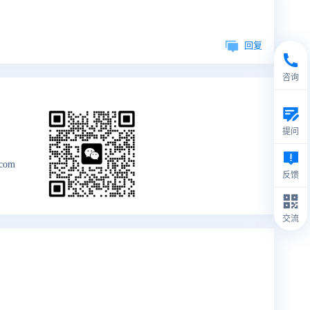
回复
咨询
提问
.com
反馈
交流