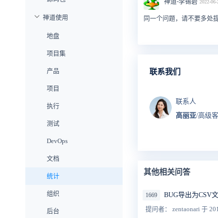
禅道-李锡碧
2022-06-
禅道使用
同一个问题，请不要多处
地盘
项目集
产品
联系我们
项目
联系人
执行
高丽亚
/高级
测试
DevOps
文档
其他相关问答
统计
组织
BUG导出为CSV
1669
提问者： zentaonari
于 201
后台