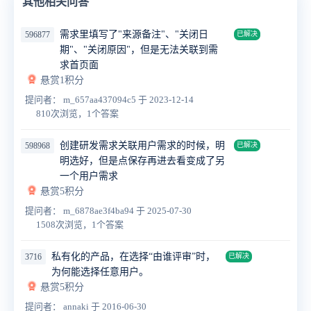
其他相关问答
需求里填写了"来源备注"、"关闭日
596877
已解决
期"、"关闭原因"，但是无法关联到需
求首页面
悬赏1积分
提问者： m_657aa437094c5
于 2023-12-14
810次浏览，1个答案
创建研发需求关联用户需求的时候，明
598968
已解决
明选好，但是点保存再进去看变成了另
一个用户需求
悬赏5积分
提问者： m_6878ae3f4ba94
于 2025-07-30
1508次浏览，1个答案
私有化的产品，在选择“由谁评审”时，
3716
已解决
为何能选择任意用户。
悬赏5积分
提问者： annaki
于 2016-06-30