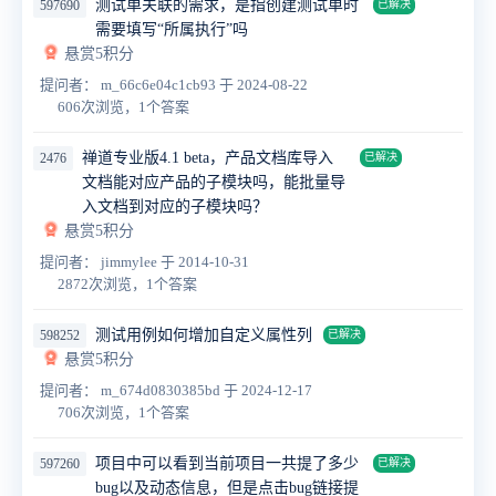
测试单关联的需求，是指创建测试单时
597690
已解决
需要填写“所属执行”吗
悬赏5积分
提问者： m_66c6e04c1cb93
于 2024-08-22
606次浏览，1个答案
禅道专业版4.1 beta，产品文档库导入
2476
已解决
文档能对应产品的子模块吗，能批量导
入文档到对应的子模块吗？
悬赏5积分
提问者： jimmylee
于 2014-10-31
2872次浏览，1个答案
测试用例如何增加自定义属性列
598252
已解决
悬赏5积分
提问者： m_674d0830385bd
于 2024-12-17
706次浏览，1个答案
项目中可以看到当前项目一共提了多少
597260
已解决
bug以及动态信息，但是点击bug链接提