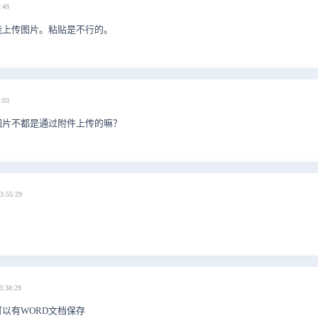
:49
能上传图片。粘贴是不行的。
:03
图片不都是通过附件上传的嘛？
3:55:29
3:38:29
以有WORD文档保存