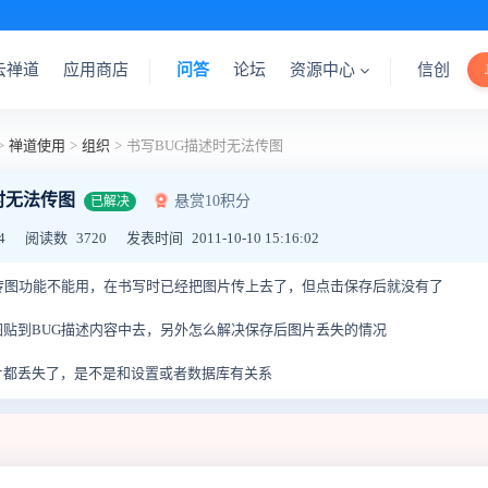
云禅道
应用商店
问答
论坛
资源中心
信创
>
禅道使用
>
组织
>
书写BUG描述时无法传图
时无法传图
悬赏10积分
已解决
4
阅读数
3720
发表时间
2011-10-10 15:16:02
传图功能不能用，在书写时已经把图片传上去了，但点击保存后就没有了
贴到BUG描述内容中去，另外怎么解决保存后图片丢失的情况
片都丢失了，是不是和设置或者数据库有关系