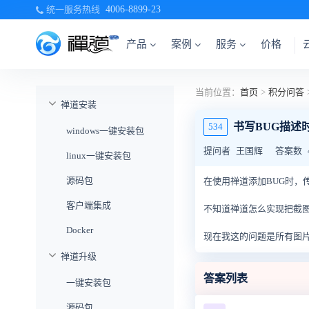
统一服务热线
4006-8899-23
产品
案例
服务
价格
当前位置：
首页
>
积分问答
禅道安装
书写BUG描述
534
windows一键安装包
提问者
王国辉
答案数
linux一键安装包
源码包
在使用禅道添加BUG时，
客户端集成
不知道禅道怎么实现把截图
Docker
现在我这的问题是所有图
禅道升级
答案列表
一键安装包
源码包