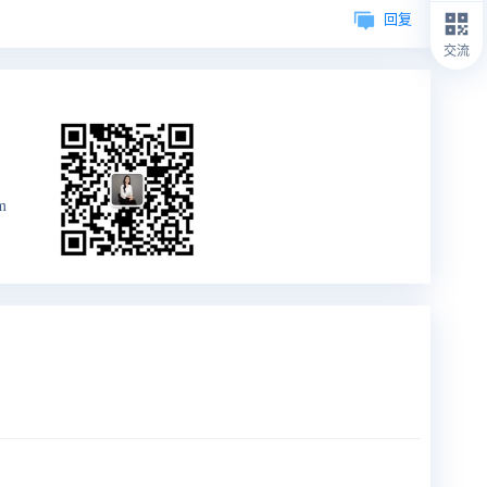
回复
交流
m