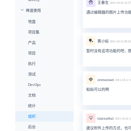
🍟
王春生
2011-10-10 15:37
禅道使用
通过编辑器的图片上传功
地盘
项目集
🏓
黄小标
2011-10-12 00:31
产品
暂时没有这项功能的吧，
项目
执行
测试
🍓
zentaonari
2011-10-12 1
DevOps
粘贴可以的啊
文档
统计
组织
💡
tianxaihui
2011-10-20 1
后台
建议附件上传的方式，也可