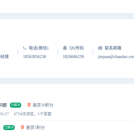
电话(微信)
QQ号码
联系邮箱
户经理
18562856230
1826606239
jinjuan@chandao.co
问题
悬赏10积分
已解决
03-27
4754次浏览，1个答案
框
悬赏5积分
已解决