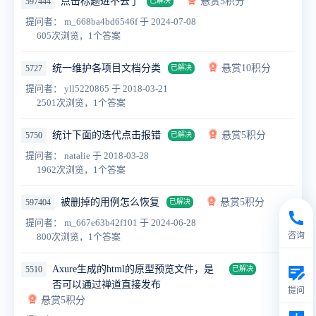
点击标题进不去了
悬赏5积分
597444
已解决
提问者： m_668ba4bd6546f
于 2024-07-08
605次浏览，1个答案
统一维护各项目文档分类
悬赏10积分
5727
已解决
提问者： yll5220865
于 2018-03-21
2501次浏览，1个答案
统计下面的迭代点击报错
悬赏5积分
5750
已解决
提问者： natalie
于 2018-03-28
1962次浏览，1个答案
被删掉的用例怎么恢复
悬赏5积分
597404
已解决
提问者： m_667e63b42f101
于 2024-06-28
咨询
800次浏览，1个答案
Axure生成的html的原型预览文件，是
5510
已解决
否可以通过禅道直接发布
提问
悬赏5积分