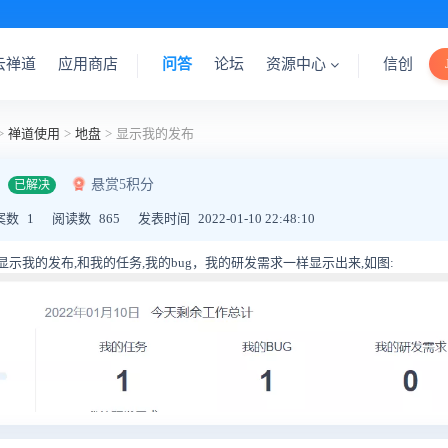
云禅道
应用商店
问答
论坛
资源中心
信创
>
禅道使用
>
地盘
>
显示我的发布
悬赏5积分
已解决
案数
1
阅读数
865
发表时间
2022-01-10 22:48:10
示我的发布,和我的任务,我的bug，我的研发需求一样显示出来,如图: