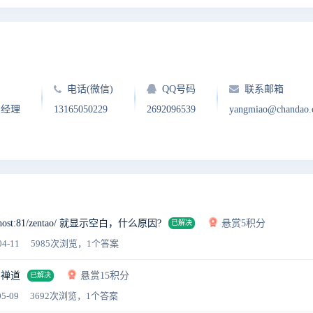
电话(微信)
QQ号码
联系邮箱
户经理
13165050229
2692096539
yangmiao@chandao
st:81/zentao/ 就显示空白，什么原因?
悬赏5积分
已解决
04-11
5985次浏览，1个答案
问禅道
悬赏15积分
已解决
5-09
3692次浏览，1个答案