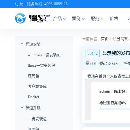
统一服务热线
4006-8899-23
产品
案例
服务
价格
当前位置：
首页
>
积分问答
禅道安装
显示我的发布
53142
windows一键安装包
提问者
僾ωǒシ莂赱
答
linux一键安装包
源码包
我现在首页个人仪表盘上显
客户端集成
Docker
禅道升级
一键安装包
源码包