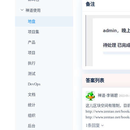
备注
禅道使用
地盘
项目集
产品
项目
执行
测试
答案列表
DevOps
文档
禅道-李锡碧
2022-01-
统计
这儿区块空间有限制，目
http://www.zentao.net/boo
组织
http://www.zentao.net/boo
1条回复
后台