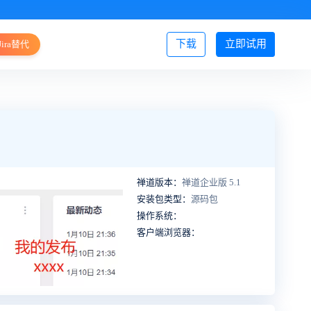
下载
立即试用
Jira替代
登录/注册
禅道版本：
禅道企业版 5.1
安装包类型：
源码包
操作系统：
客户端浏览器：