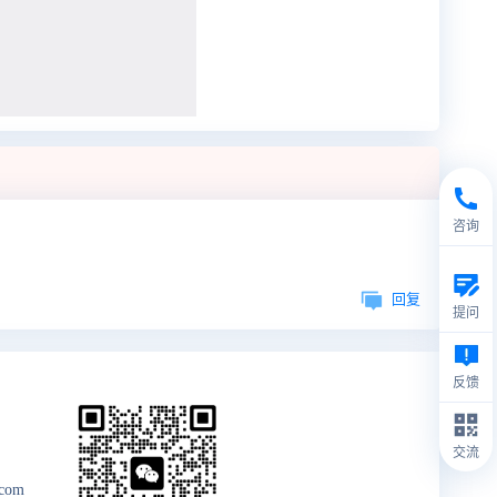
咨询
回复
提问
反馈
交流
.com