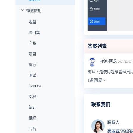
禅道使用
地盘
项目集
产品
答案列表
项目
禅道-阿龙
2021/12/07
执行
确认下是使用超级管理员用
测试
1条回复
DevOps
文档
联系我们
统计
组织
联系人
后台
高丽亚
/高级