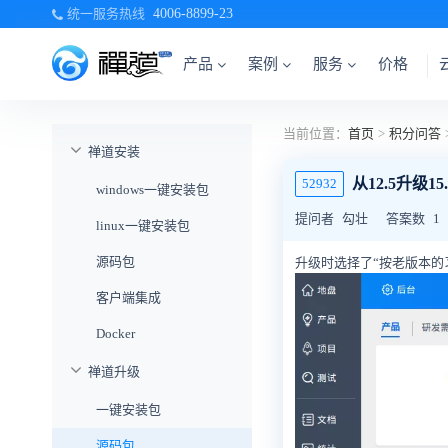
统一服务热线
4006-8899-23
产品
案例
服务
价格
当前位置：
首页
>
积分问答
禅道安装
从12.5升级
52932
windows一键安装包
提问者
勾壮
答案数
1
linux一键安装包
源码包
升级时选择了“按老版本的
客户端集成
Docker
禅道升级
一键安装包
源码包