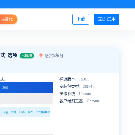
下载
立即试用
Jira替代
登录/注册
模式”选项
悬赏5积分
已解决
模式。
禅道版本：
15.0.1
安装包类型：
源码包
操作系统：
Ubuntu
客户端浏览器：
Chrome