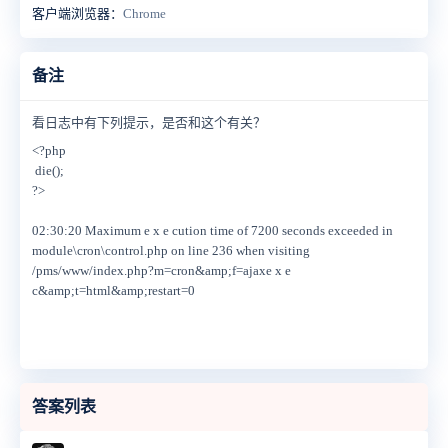
客户端浏览器：
Chrome
备注
看日志中有下列提示，是否和这个有关？
<?php
die();
?>
02:30:20 Maximum e x e cution time of 7200 seconds exceeded in
module\cron\control.php on line 236 when visiting
/pms/www/index.php?m=cron&amp;f=ajaxe x e
c&amp;t=html&amp;restart=0
答案列表