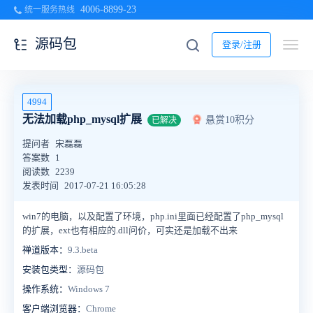
4006-8899-23
统一服务热线
源码包
登录/注册
4994
无法加载php_mysql扩展
悬赏10积分
已解决
提问者
宋磊磊
答案数
1
阅读数
2239
发表时间
2017-07-21 16:05:28
win7的电脑，以及配置了环境，php.ini里面已经配置了php_mysql
的扩展，ext也有相应的.dll问价，可实还是加载不出来
禅道版本：
9.3.beta
安装包类型：
源码包
操作系统：
Windows 7
客户端浏览器：
Chrome