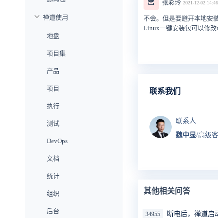
🍟
张彩玲
2021-12-02 14:46
禅道使用
不会。但是要避开本地安装的
Linux一键安装包可以修改mysq
地盘
项目集
产品
项目
联系我们
执行
联系人
测试
魏中显
/高级
DevOps
文档
统计
其他相关问答
组织
后台
断电后，禅道启
34955