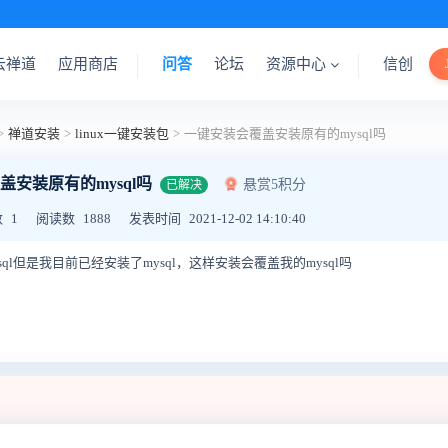
云禅道
应用商店
问答
论坛
资源中心
信创
>
禅道安装
>
linux一键安装包
>
一键安装会覆盖安装原有的mysql吗
盖安装原有的mysql吗
悬赏5积分
已解决
数
1
阅读数
1888
发表时间
2021-12-02 14:10:40
ysql但是我目前已经安装了mysql，这样安装会覆盖我的mysql吗