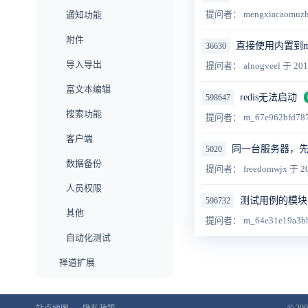
提问者： mengxiacaomuz
通知功能
附件
直接使用内置到m
36630
导入导出
提问者： alnogveel
于 201
富文本编辑
redis无法启动
598647
搜索功能
提问者： m_67e962bfd78
客户端
同一台服务器，先
5020
数据备份
提问者： freedomwjx
于 20
人员权限
测试用例的模块
596732
其他
提问者： m_64e31e19a3b
自动化测试
禅道扩展
企业版功能