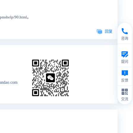
help/90.html。
回复
咨询
提问
反馈
andao.com
交流