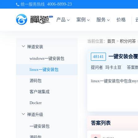
统一服务热线
4006-8899-23
产品
案例
服务
价格
当前位置：
首页
>
积分问答
禅道安装
一键安装会覆
48141
windows一键安装包
提问者
玛卡土豆
答案
linux一键安装包
源码包
linux一键安装包中包含m
客户端集成
Docker
禅道升级
答案列表
一键安装包
源码包