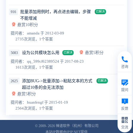
批量添加用例时，再点进去编辑，步骤
916
已解决
不能增减
悬赏10积分
提问者： amanda
于 2012-03-09
2735次浏览，1个答案
设为公共模块怎么用
悬赏5积分
5083
已解决
提问者： qq_599cf62389524
于 2017-08-23
咨询
1613次浏览，1个答案
添加BUG->批量添加->粘贴文本的方式
2625
已解决
超过10条的会无法添加
提问
悬赏5积分
提问者： huanfengf
于 2015-01-19
2564次浏览，1个答案
反馈
© 2009- 2026
禅道软件（杭州）有限公司
交流
本站IP数据由IPIP.NET提供