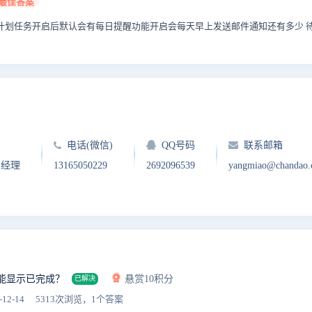
最佳答案
计划任务开启后默认会有每日提醒功能开启会每天早上发送邮件通知还有多少 待办
电话(微信)
QQ号码
联系邮箱
户经理
13165050229
2692096539
yangmiao@chandao
能显示已完成？
悬赏10积分
已解决
-12-14
5313次浏览，1个答案