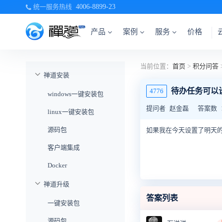
统一服务热线
4006-8899-23
产品
案例
服务
价格
当前位置：
首页
>
积分问答
禅道安装
待办任务可以
4776
windows一键安装包
提问者
赵金磊
答案数
linux一键安装包
源码包
如果我在今天设置了明天
客户端集成
Docker
禅道升级
答案列表
一键安装包
源码包