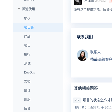
石洋洋
2017/05/27
禅道使用
没有这个提供功能。后台-
地盘
项目集
产品
联系我们
项目
联系人
执行
杨苗
/高级客
测试
DevOps
文档
其他相关问答
统计
组织
项目的状态怎么才
712
提问者： lhh3371
于 2011
后台