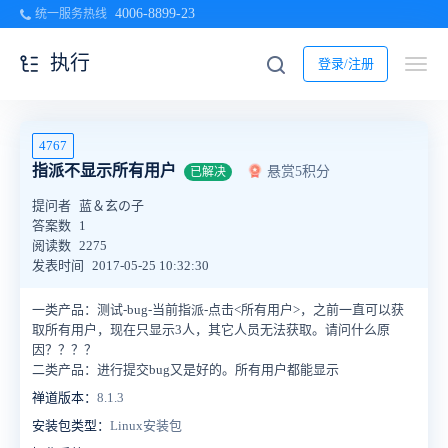
4006-8899-23
统一服务热线
执行
登录/注册
4767
指派不显示所有用户
悬赏5积分
已解决
提问者
蓝＆玄の子
答案数
1
阅读数
2275
发表时间
2017-05-25 10:32:30
一类产品：测试-bug-当前指派-点击<所有用户>，之前一直可以获
取所有用户，现在只显示3人，其它人员无法获取。请问什么原
因？？？？
二类产品：进行提交bug又是好的。所有用户都能显示
禅道版本：
8.1.3
安装包类型：
Linux安装包