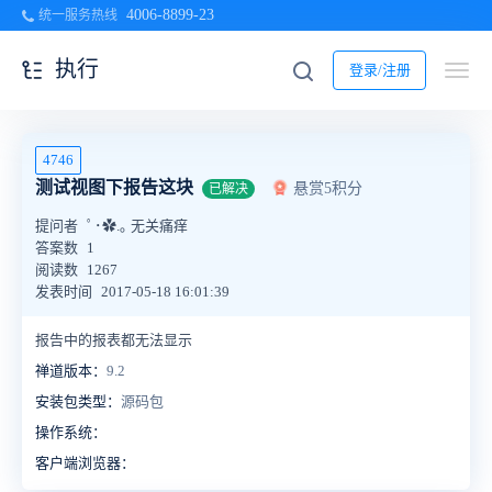
4006-8899-23
统一服务热线
执行
登录/注册
4746
测试视图下报告这块
悬赏5积分
已解决
提问者
ﾟ･✿.｡ 无关痛痒
答案数
1
阅读数
1267
发表时间
2017-05-18 16:01:39
报告中的报表都无法显示
禅道版本：
9.2
安装包类型：
源码包
操作系统：
客户端浏览器：