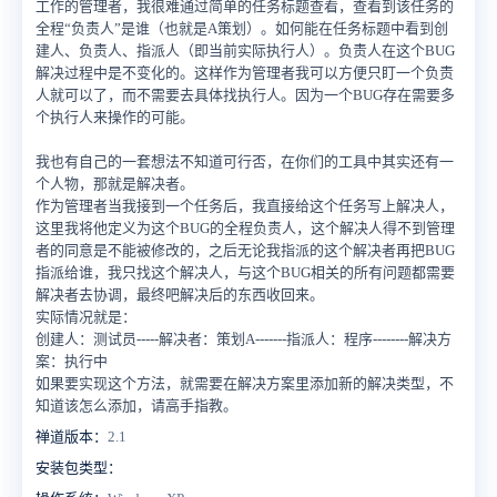
工作的管理者，我很难通过简单的任务标题查看，查看到该任务的
全程“负责人”是谁（也就是A策划）。如何能在任务标题中看到创
建人、负责人、指派人（即当前实际执行人）。负责人在这个BUG
解决过程中是不变化的。这样作为管理者我可以方便只盯一个负责
人就可以了，而不需要去具体找执行人。因为一个BUG存在需要多
个执行人来操作的可能。
我也有自己的一套想法不知道可行否，在你们的工具中其实还有一
个人物，那就是解决者。
作为管理者当我接到一个任务后，我直接给这个任务写上解决人，
这里我将他定义为这个BUG的全程负责人，这个解决人得不到管理
者的同意是不能被修改的，之后无论我指派的这个解决者再把BUG
指派给谁，我只找这个解决人，与这个BUG相关的所有问题都需要
解决者去协调，最终吧解决后的东西收回来。
实际情况就是：
创建人：测试员-----解决者：策划A-------指派人：程序--------解决方
案：执行中
如果要实现这个方法，就需要在解决方案里添加新的解决类型，不
知道该怎么添加，请高手指教。
禅道版本：
2.1
安装包类型：