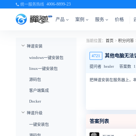
统一服务热线
4006-8899-23
产品
案例
服务
价格
当前位置：
首页
>
积分问答
禅道安装
其他电脑无法
4721
windows一键安装包
提问者
healer
答案数
1
linux一键安装包
源码包
把禅道安装在服务器上，
客户端集成
Docker
禅道升级
答案列表
一键安装包
源码包