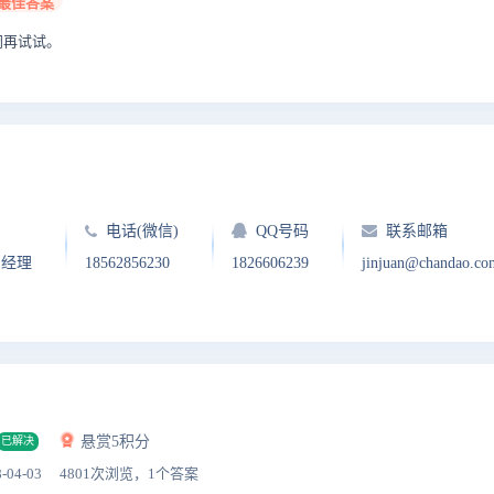
最佳答案
闭再试试。
电话(微信)
QQ号码
联系邮箱
户经理
18562856230
1826606239
jinjuan@chandao.co
悬赏5积分
已解决
-04-03
4801次浏览，1个答案