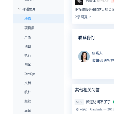
石洋洋
2017/05/09
禅道使用
把禅道服务器的防火墙关
2条回复
地盘
项目集
产品
联系我们
项目
联系人
执行
金娟
/高级客
测试
DevOps
文档
其他相关问答
统计
组织
禅道访问不了了
5772
提问者： Gardenia
于 2018
后台