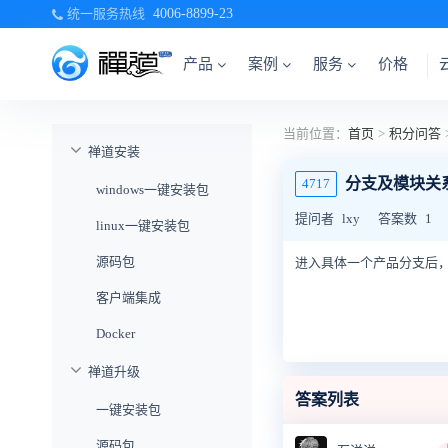
统一服务热线
4006-8899-23
产品
案例
服务
价格
当前位置：
首页
>
积分问答
禅道安装
分支及模块关
4717
windows一键安装包
提问者
lxy
答案数
1
linux一键安装包
源码包
进入具体一个产品分支后
客户端集成
Docker
禅道升级
答案列表
一键安装包
源码包