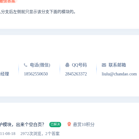
最佳答案
入分支后左侧就只显示该分支下面的模块的。
电话(微信)
QQ号码
联系邮箱
户经理
18562550650
2845263372
liulu@chandao.com
护模块，出来个空白页？
悬赏10积分
已解决
11-08-18
2972次浏览，2个答案