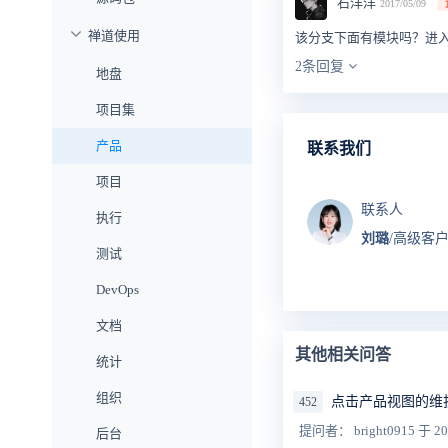
石洋洋
2017/05/09
禅道使用
该分支下面有模块吗？进
2条回复
地盘
项目集
产品
联系我们
项目
联系人
执行
刘璐
/高级客
测试
DevOps
文档
其他相关问答
统计
组织
点击产品视图的维
452
提问者： bright0915
于 20
后台