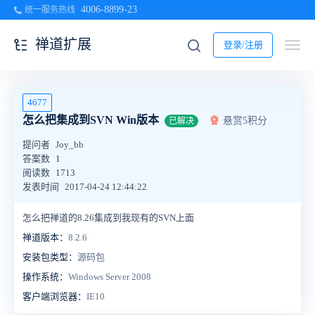
4006-8899-23
统一服务热线
禅道扩展
登录/注册
4677
怎么把集成到SVN Win版本
悬赏5积分
已解决
提问者
Joy_bb
答案数
1
阅读数
1713
发表时间
2017-04-24 12:44:22
怎么把禅道的8.26集成到我现有的SVN上面
禅道版本：
8.2.6
安装包类型：
源码包
操作系统：
Windows Server 2008
客户端浏览器：
IE10