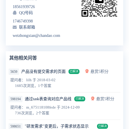
18561939726
QQ号码
1746749398
联系邮箱
weizhongxian@chandao.com
其他相关问答
产品没有提交需求的页面
悬赏5积分
5659
已解决
提问者： lilh
于 2018-03-02
1685次浏览，1个答案
通过task表查询对应产品线
悬赏5积分
598194
已解决
提问者： m_675118108fede
于 2024-12-09
736次浏览，2个答案
"研发需求"变更后，子需求状态显示
598651
已解决