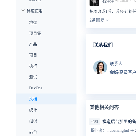
石洋洋
2017-04-05 13:5
禅道使用
把周改成1后，后台-计划
2条回复
地盘
项目集
产品
联系我们
项目
联系人
执行
金娟
/高级客
测试
DevOps
文档
其他相关问答
统计
组织
禅道后台那里的
4035
提问者： huochanghui
于 
后台