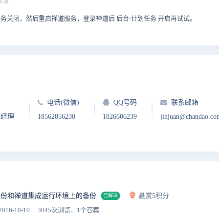
5:46
任务关闭，然后重启禅道服务，登录禅道后 后台-计划任务 开启再试试。
电话(微信)
QQ号码
联系邮箱
户经理
18562856230
1826606239
jinjuan@chandao.co
备份和禅道集成运行环境上的备份
悬赏5积分
已解决
2016-10-10
3045次浏览，1个答案