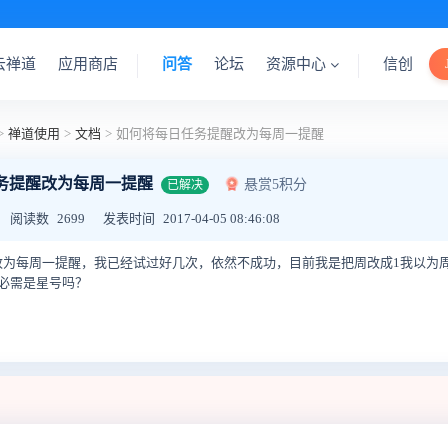
云禅道
应用商店
问答
论坛
资源中心
信创
>
禅道使用
>
文档
>
如何将每日任务提醒改为每周一提醒
务提醒改为每周一提醒
悬赏5积分
已解决
阅读数
2699
发表时间
2017-04-05 08:46:08
改为每周一提醒，我已经试过好几次，依然不成功，目前我是把周改成1我以为
必需是星号吗？