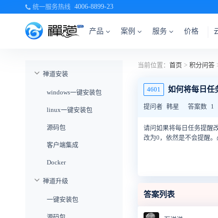
统一服务热线
4006-8899-23
产品
案例
服务
价格
当前位置：
首页
>
积分问答
禅道安装
如何将每日任
4601
windows一键安装包
提问者
韩星
答案数
1
linux一键安装包
源码包
请问如果将每日任务提醒
改为0，依然是不会提醒。
客户端集成
Docker
禅道升级
答案列表
一键安装包
源码包