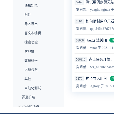
测试用例步骤无
5269
通知功能
提问者： yanghongjuan
于
附件
如何限制用户只看
2564
导入导出
提问者： qq_545b37d787
富文本编辑
bug无法关闭
38650
已
搜索功能
提问者： svfor
于 2021-11
客户端
点击任务开始，
596810
数据备份
提问者： wx_642b68ba6f
人员权限
禅道导入用例
其他
3176
已
提问者： Xglory
于 2015-1
自动化测试
禅道扩展
企业版功能