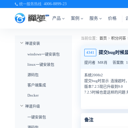
统一服务热线
4006-8899-23
产品
案例
服务
价格
当前位置：
首页
>
积分问答
禅道安装
提交bug时候
4341
windows一键安装包
提问者
MR肖
答案数
1
linux一键安装包
源码包
系统2008r2
提交bug时显示 连接超
客户端集成
版本7.2.5现已升级到9.0
7.2.5时候也是这样的问题
Docker
禅道升级
一键安装包
备注
源码包