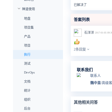
已解决了
禅道使用
地盘
答案列表
项目集
石洋洋
2017-01-05 09:3
产品
项目
2条回复
执行
测试
联系我们
DevOps
联系人
文档
魏中显
/高级
统计
组织
其他相关问答
后台