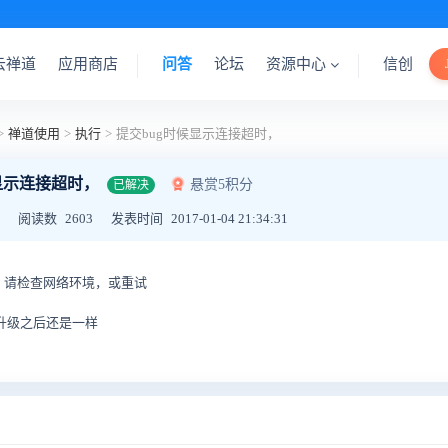
云禅道
应用商店
问答
论坛
资源中心
信创
>
禅道使用
>
执行
>
提交bug时候显示连接超时，
显示连接超时，
悬赏5积分
已解决
阅读数
2603
发表时间
2017-01-04 21:34:31
时，请检查网络环境，或重试
 升级之后还是一样