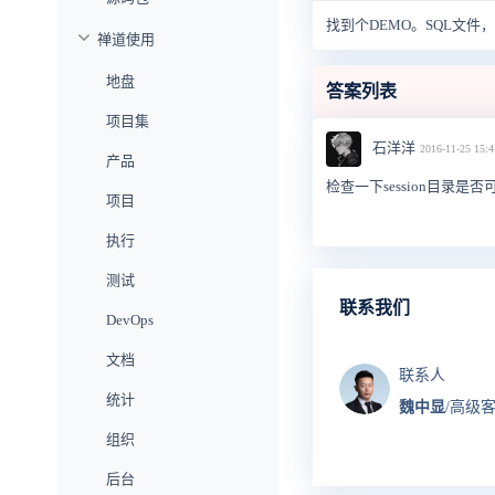
找到个DEMO。SQL文件
禅道使用
地盘
答案列表
项目集
石洋洋
2016-11-25 15:4
产品
检查一下session目录是
项目
执行
测试
联系我们
DevOps
文档
联系人
统计
魏中显
/高级
组织
后台