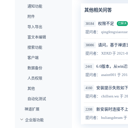
通知功能
其他相关问答
附件
权限不足
38184
已解决
导入导出
提问者： qingfengxiaoxu
富文本编辑
请问，基于禅道
38086
搜索功能
提问者： XDXD
于 2021-0
客户端
6.0版本，从win
2441
数据备份
提问者： asaint001
于 201
人员权限
安装提示失败如
4160
其他
提问者： chillsen.wu
于 20
自动化测试
禅道扩展
新安装时连接不上m
2208
提问者： huliangdream
于 
企业版功能