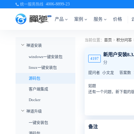
统一服务热线
4006-8899-23
产品
案例
服务
价格
当前位置：
首页
>
积分问答
禅道安装
新用户安装8
windows一键安装包
4197
分
linux一键安装包
提问者
小文龙
答案数
源码包
如题
客户端集成
还有一个问题，新下载的版本
Docker
禅道升级
一键安装包
备注
源码包