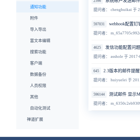
系统帐户发送邮
2596
通知功能
提问者： chenghuikai
于 2
附件
webhook
597031
导入导出
提问者： m_65a7705c992
富文本编辑
发信功能配置问
4625
搜索功能
提问者： asshole
于 2017-
客户端
2.3版本的邮件提
645
数据备份
提问者： huiyuelei
于 201
人员权限
测试邮件 显示Messa
596144
其他
提问者： m_6350c2eb930
自动化测试
禅道扩展
企业版功能