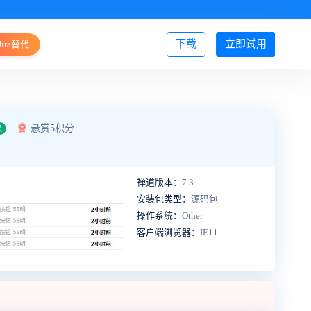
下载
立即试用
Jira替代
登录/注册
悬赏5积分
决
禅道版本：
7.3
安装包类型：
源码包
操作系统：
Other
客户端浏览器：
IE11