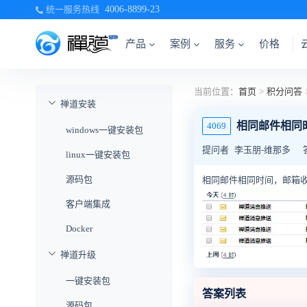
统一服务热线
4006-8899-23
产品
案例
服务
价格
当前位置：
首页
>
积分问答
禅道安装
相同邮件相同
4069
windows一键安装包
提问者
李玉朋-维那多
linux一键安装包
源码包
相同邮件相同时间，邮箱收
客户端集成
Docker
禅道升级
一键安装包
答案列表
源码包