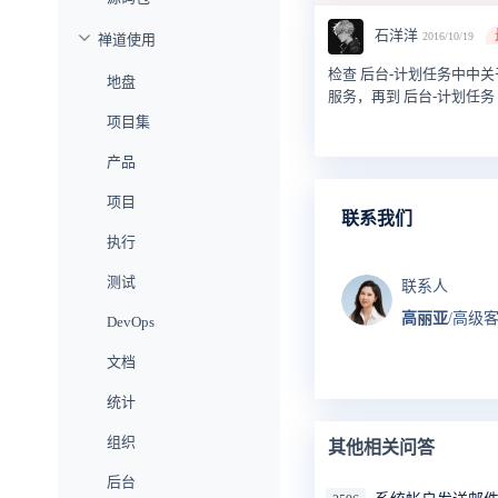
石洋洋
2016/10/19
禅道使用
检查 后台-计划任务中中
地盘
服务，再到 后台-计划任务
项目集
产品
项目
联系我们
执行
测试
联系人
高丽亚
/高级
DevOps
文档
统计
组织
其他相关问答
后台