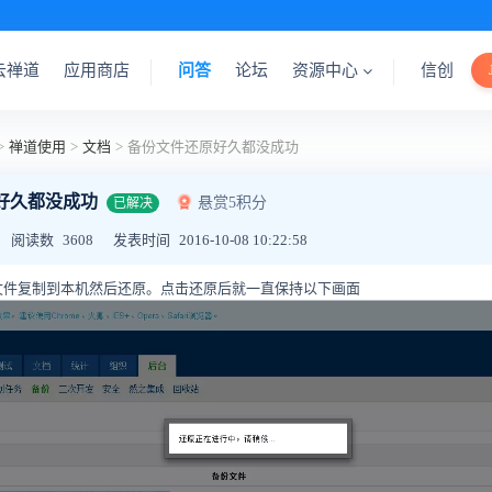
云禅道
应用商店
问答
论坛
资源中心
信创
>
禅道使用
>
文档
>
备份文件还原好久都没成功
好久都没成功
悬赏5积分
已解决
阅读数
3608
发表时间
2016-10-08 10:22:58
文件复制到本机然后还原。点击还原后就一直保持以下画面