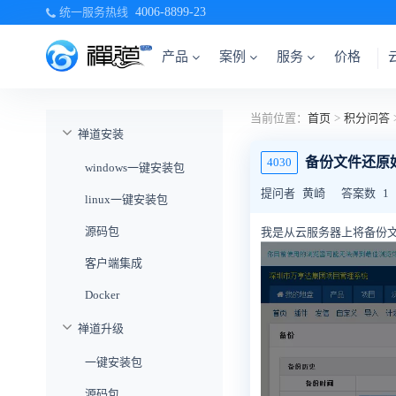
统一服务热线
4006-8899-23
产品
案例
服务
价格
当前位置：
首页
>
积分问答
禅道安装
备份文件还原
4030
windows一键安装包
提问者
黄崎
答案数
1
linux一键安装包
源码包
我是从云服务器上将备份
客户端集成
Docker
禅道升级
一键安装包
源码包