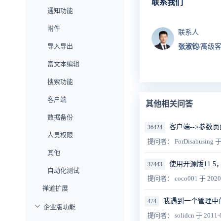
联系我们
通知功能
附件
联系人
导入导出
张淑钧
/高级
富文本编辑
搜索功能
客户端
其他相关问答
数据备份
客户端-->参数
36424
人员权限
提问者： ForDisabusing
于
其他
使用开源版11
37443
自动化测试
提问者： coco001
于 2020
禅道扩展
我遇到一个管理中
474
企业版功能
提问者： solidcn
于 2011-