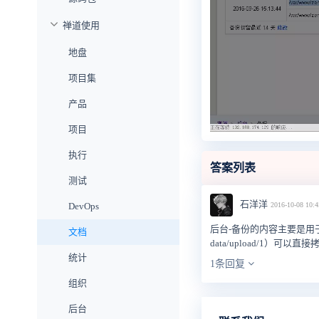
禅道使用
地盘
项目集
产品
项目
执行
答案列表
测试
石洋洋
2016-10-08 10:4
DevOps
后台-备份的内容主要是用于
文档
data/upload/1）可
统计
1条回复
组织
后台