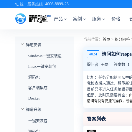
统一服务热线
4006-8899-23
产品
案例
服务
价格
当前位置：
首页
>
积分问答
禅道安装
请问如何reop
4024
windows一键安装包
提问者
于磊
答案数
1
linux一键安装包
源码包
比如：任务分配给团队中
我检查后未通过，想重新
客户端集成
目前只能进入任务编辑界
但是，此时又需要置空：
Docker
请问有没有便捷的操作，或
禅道升级
答案列表
一键安装包
源码包