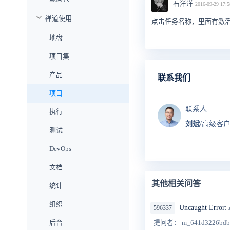
石洋洋
2016-09-29 17:5
禅道使用
点击任务名称，里面有激
地盘
项目集
产品
联系我们
项目
联系人
执行
刘斌
/高级客
测试
DevOps
文档
其他相关问答
统计
组织
Uncaught Error: 
596337
后台
提问者： m_641d3226bd