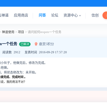
云禅道
应用商店
问答
论坛
资源中心
信创
>
禅道使用
>
项目
>
请问如何reopen一个任务
en一个任务
悬赏5积分
已解决
阅读数
2912
发表时间
2016-09-29 17:57:20
的小伙子，他做完后，修改为完成。
让他做。
面，将状态修改为：未开始。
由谁完成、
完成时间 。
者说，我的用法不对？