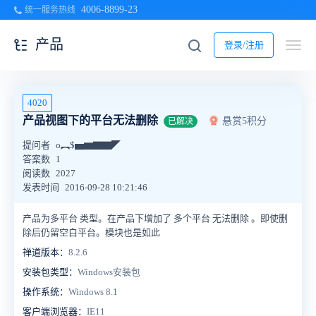
4006-8899-23
统一服务热线
产品
登录/注册
4020
产品视图下的平台无法删除
悬赏5积分
已解决
提问者
o︻$▅▆▇▇◤
答案数
1
阅读数
2027
发表时间
2016-09-28 10:21:46
产品为多平台 类型。在产品下增加了 多个平台 无法删除 。即使删
除后仍留空白平台。模块也是如此
禅道版本：
8.2.6
安装包类型：
Windows安装包
操作系统：
Windows 8.1
客户端浏览器：
IE11